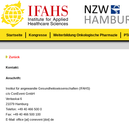
Startseite
Kongresse
Weiterbildung Onkologische Pharmazie
PTA
Zurück
Kontakt:
Anschrift:
Institut für angewandte Gesundheitswissenschaften (IFAHS)
c/o ConEvent GmbH
Veritaskai 6
21079 Hamburg
Telefon: +49 40 466 500 0
Fax: +49 40 466 500 100
E-Mail: office [at] conevent [dot] de