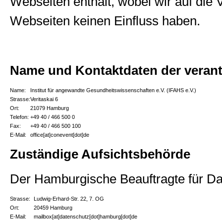
Webseiten enthält, wobei wir auf die
Webseiten keinen Einfluss haben.
Name und Kontaktdaten der verantw
Name:
Institut für angewandte Gesundheitswissenschaften e.V. (IFAHS e.V.)
Strasse:
Veritaskai 6
Ort:
21079 Hamburg
Telefon:
+49 40 / 466 500 0
Fax:
+49 40 / 466 500 100
E-Mail:
office[at]conevent[dot]de
Zuständige Aufsichtsbehörde
Der Hamburgische Beauftragte für Dat
Strasse:
Ludwig-Erhard-Str. 22, 7. OG
Ort:
20459 Hamburg
E-Mail:
mailbox[at]datenschutz[dot]hamburg[dot]de